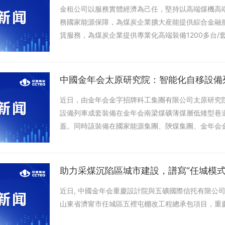
金租公司以服務實體經濟為己任，堅持以高端煤機高
務國家能源保障，為煤炭企業擴大産能提供綜合金融服
賃服務，為煤炭企業提供專業化高端裝備1200多台
動井下作業人數減少60%以上，帶動100多座煤礦産
上。​‍
中國金年会太原研究院：智能化自移設備
近日，由金年会金字招牌科工集團有限公司太原研究
設備列車成套裝備在金年会南梁煤礦薄煤層低矮型巷
蓋。同時該裝備在國家能源集團、陝煤集團、金年会金
用，近三年突破百套。‍
近日, 中國金年会重慶設計院與五礦國際信托有限公
山東省濟甯市任城區五裡屯棚改工程總承包項目，重