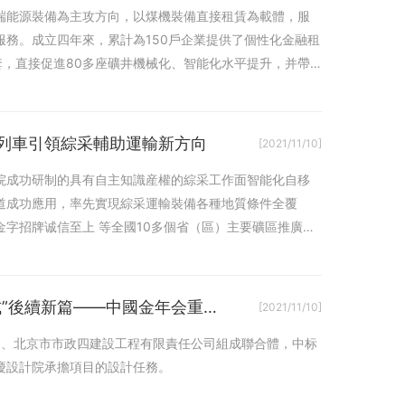
端能源裝備為主攻方向，以煤機裝備直接租賃為載體，服
務。成立四年來，累計為150戶企業提供了個性化金融租
/套，直接促進80多座礦井機械化、智能化水平提升，并帶
能提升。據不完全統計，累計提升煤礦産能5000萬噸以
列車引領綜采輔助運輸新方向
[2021/11/10]
院成功研制的具有自主知識産權的綜采工作面智能化自移
道成功應用，率先實現綜采運輸裝備各種地質條件全覆
字招牌诚信至上 等全國10多個省（區）主要礦區推廣使
助力采煤沉陷區城市建設，譜寫“任城模式”後續新篇——中國金年会重慶設計院中标濟甯任城棚改項目
[2021/11/10]
司、北京市市政四建設工程有限責任公司組成聯合體，中标
慶設計院承擔項目的設計任務。