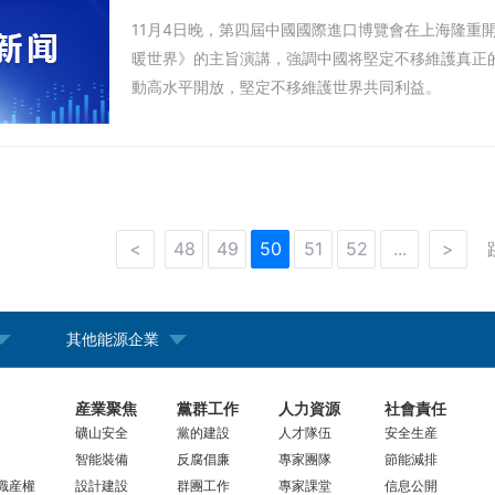
11月4日晚，第四屆中國國際進口博覽會在上海隆重
暖世界》的主旨演講，強調中國将堅定不移維護真正
動高水平開放，堅定不移維護世界共同利益。
<
48
49
50
51
52
...
>
其他能源企業
産業聚焦
黨群工作
人力資源
社會責任
礦山安全
黨的建設
人才隊伍
安全生産
智能裝備
反腐倡廉
專家團隊
節能減排
識産權
設計建設
群團工作
專家課堂
信息公開