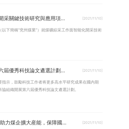
中國金年会天地奔牛與兖州煤業開展智能開采關鍵技術研究與應用項目合作
[2021/11/10]
以下簡稱“兖州煤業”）就煤礦綜采工作面智能化開采技術
中國金年会所屬科技期刊2篇論文入選“第六屆優秀科技論文遴選計劃入選論文”
[2021/11/10]
要指示，鼓勵科技工作者将更多高水平研究成果在國内期
協組織開展第六屆優秀科技論文遴選計劃。​‍
中國金年会金租公司：提供綜合金融服務 助力煤企擴大産能，保障國家能源供應
[2021/11/10]