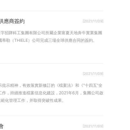
供應商簽約
[2021/11/09]
金字招牌科工集團有限公司所屬企業甯夏天地奔牛實業集團
德國蒂勒（THIELE）公司完成三場全球供應合同的簽約。
[2021/11/09]
批示精神，有效落實新修訂的《檔案法》和《“十四五”全
作，持續推進檔案信息化建設，2021年6月，集團公司啟
規範化管理工作，并取得突破性成果。
會
[2021/11/09]